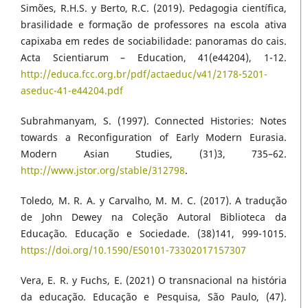
Simões, R.H.S. y Berto, R.C. (2019). Pedagogia científica,
brasilidade e formação de professores na escola ativa
capixaba em redes de sociabilidade: panoramas do cais.
Acta Scientiarum – Education, 41(e44204), 1-12.
http://educa.fcc.org.br/pdf/actaeduc/v41/2178-5201-
aseduc-41-e44204.pdf
Subrahmanyam, S. (1997). Connected Histories: Notes
towards a Reconfiguration of Early Modern Eurasia.
Modern Asian Studies, (31)3, 735–62.
http://www.jstor.org/stable/312798
.
Toledo, M. R. A. y Carvalho, M. M. C. (2017). A tradução
de John Dewey na Coleção Autoral Biblioteca da
Educação. Educação e Sociedade. (38)141, 999-1015.
https://doi.org/10.1590/ES0101-73302017157307
Vera, E. R. y Fuchs, E. (2021) O transnacional na história
da educação. Educação e Pesquisa, São Paulo, (47).